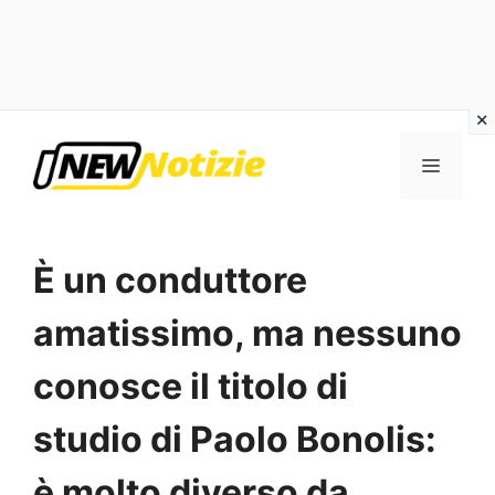
Vai
al
Menu
contenuto
È un conduttore
amatissimo, ma nessuno
conosce il titolo di
studio di Paolo Bonolis:
è molto diverso da