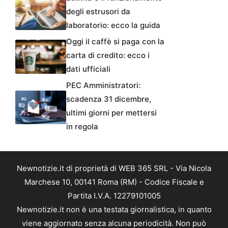
degli estrusori da
laboratorio: ecco la guida
Oggi il caffè si paga con la
carta di credito: ecco i
dati ufficiali
PEC Amministratori:
scadenza 31 dicembre,
ultimi giorni per mettersi
in regola
Newnotizie.it di proprietà di WEB 365 SRL - Via Nicola
Marchese 10, 00141 Roma (RM) - Codice Fiscale e
Partita I.V.A. 12279101005
Newnotizie.it non è una testata giornalistica, in quanto
viene aggiornato senza alcuna periodicità. Non può