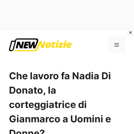
Vai
al
Menu
contenuto
Che lavoro fa Nadia Di
Donato, la
corteggiatrice di
Gianmarco a Uomini e
Donne?