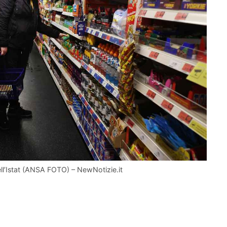
dell’Istat (ANSA FOTO) – NewNotizie.it