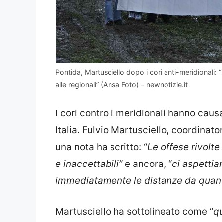
Pontida, Martusciello dopo i cori anti-meridional
alle regionali” (Ansa Foto) – newnotizie.it
I cori contro i meridionali hanno cau
Italia. Fulvio Martusciello, coordinato
una nota ha scritto: “
Le offese rivolt
e inaccettabili”
e ancora, “
ci aspetti
immediatamente le distanze da quan
Martusciello ha sottolineato come “
q