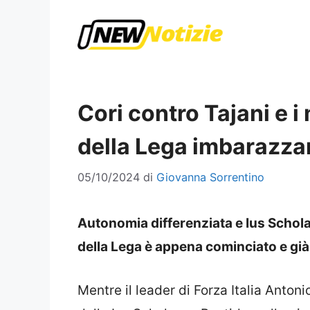
Vai
al
contenuto
Cori contro Tajani e i
della Lega imbarazza
05/10/2024
di
Giovanna Sorrentino
Autonomia differenziata e Ius Schola
della Lega è appena cominciato e già
Mentre il leader di Forza Italia Anton