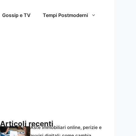
Gossip e TV
Tempi Postmoderni
Articoli recenti
Aste immobiliari online, perizie e
avvisi digitali: come cambia