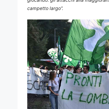
giocando: gli attacchi alla maggioranz
campetto largo”.