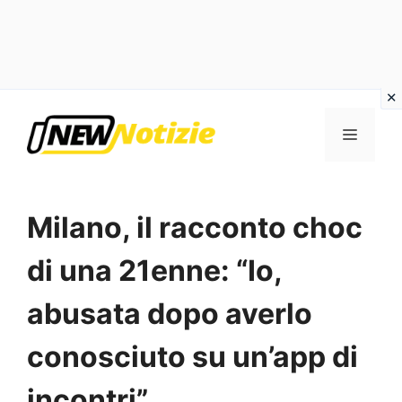
Vai
al
Menu
contenuto
Milano, il racconto choc
di una 21enne: “Io,
abusata dopo averlo
conosciuto su un’app di
incontri”