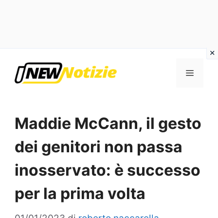
Vai
al
Menu
contenuto
Maddie McCann, il gesto
dei genitori non passa
inosservato: è successo
per la prima volta