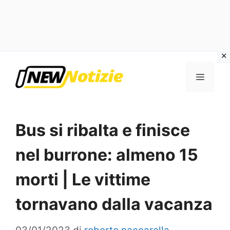
Vai
al
Menu
contenuto
Bus si ribalta e finisce
nel burrone: almeno 15
morti | Le vittime
tornavano dalla vacanza