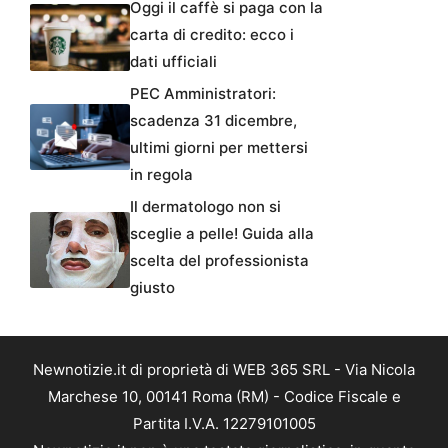
Oggi il caffè si paga con la
carta di credito: ecco i
dati ufficiali
PEC Amministratori:
scadenza 31 dicembre,
ultimi giorni per mettersi
in regola
Il dermatologo non si
sceglie a pelle! Guida alla
scelta del professionista
giusto
Newnotizie.it di proprietà di WEB 365 SRL - Via Nicola
Marchese 10, 00141 Roma (RM) - Codice Fiscale e
Partita I.V.A. 12279101005