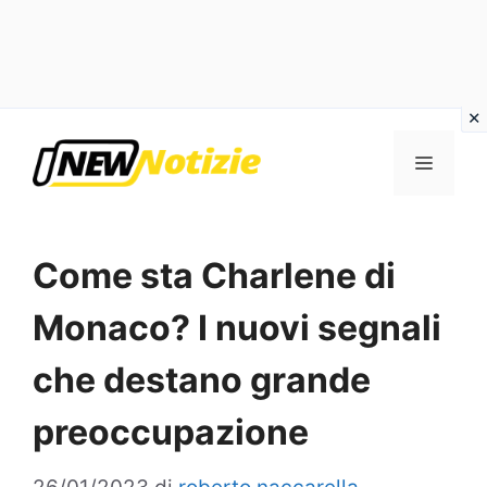
Vai
al
Menu
contenuto
Come sta Charlene di
Monaco? I nuovi segnali
che destano grande
preoccupazione