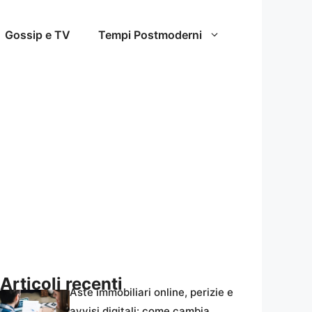
Gossip e TV
Tempi Postmoderni
Articoli recenti
Aste immobiliari online, perizie e
avvisi digitali: come cambia