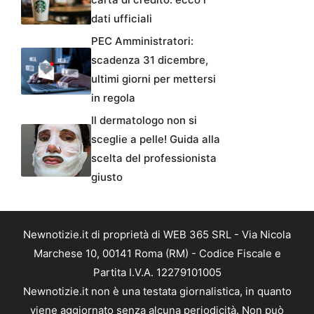
dati ufficiali
PEC Amministratori:
scadenza 31 dicembre,
ultimi giorni per mettersi
in regola
Il dermatologo non si
sceglie a pelle! Guida alla
scelta del professionista
giusto
Newnotizie.it di proprietà di WEB 365 SRL - Via Nicola
Marchese 10, 00141 Roma (RM) - Codice Fiscale e
Partita I.V.A. 12279101005
Newnotizie.it non è una testata giornalistica, in quanto
viene aggiornato senza alcuna periodicità. Non può