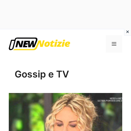
Vai
al
Menu
contenuto
Gossip e TV